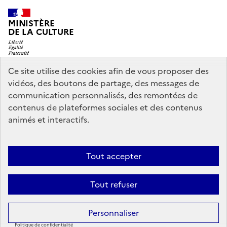
MINISTÈRE
DE LA CULTURE
Ce site utilise des cookies afin de vous proposer des
vidéos, des boutons de partage, des messages de
legifrance.gouv.fr
info.gouv.fr
communication personnalisés, des remontées de
contenus de plateformes sociales et des contenus
service-public.gouv.fr
data.gouv.fr
animés et interactifs.
Nous contacter
Mentions légales
Accessibilité : partiellement
Tout accepter
conforme
Politique d’utilisation des témoins de connexion
Tout refuser
(cookies)
Sauf mention contraire, tous les contenus de ce site sont sous
licence
Personnaliser
etalab-2.0
Politique de confidentialité