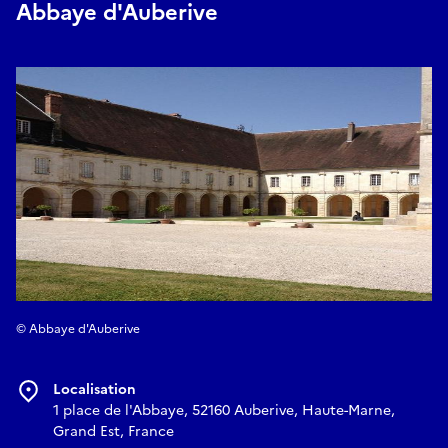
Abbaye d'Auberive
© Abbaye d'Auberive
Localisation
1 place de l'Abbaye, 52160 Auberive, Haute-Marne,
Grand Est, France