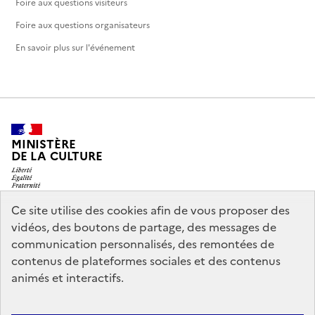
Foire aux questions visiteurs
Foire aux questions organisateurs
En savoir plus sur l'événement
MINISTÈRE
DE LA CULTURE
Ce site utilise des cookies afin de vous proposer des
vidéos, des boutons de partage, des messages de
legifrance.gouv.fr
info.gouv.fr
communication personnalisés, des remontées de
contenus de plateformes sociales et des contenus
service-public.gouv.fr
data.gouv.fr
animés et interactifs.