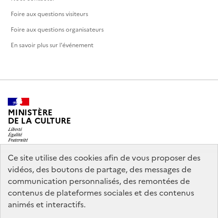
Foire aux questions visiteurs
Foire aux questions organisateurs
En savoir plus sur l'événement
MINISTÈRE
DE LA CULTURE
Ce site utilise des cookies afin de vous proposer des
vidéos, des boutons de partage, des messages de
legifrance.gouv.fr
info.gouv.fr
communication personnalisés, des remontées de
contenus de plateformes sociales et des contenus
service-public.gouv.fr
data.gouv.fr
animés et interactifs.