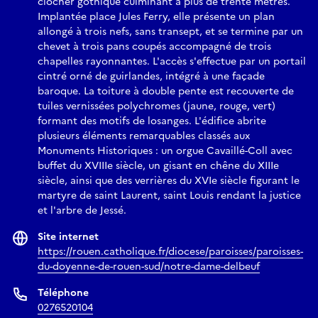
clocher gothique culminant à plus de trente mètres.
Implantée place Jules Ferry, elle présente un plan
allongé à trois nefs, sans transept, et se termine par un
chevet à trois pans coupés accompagné de trois
chapelles rayonnantes. L'accès s'effectue par un portail
cintré orné de guirlandes, intégré à une façade
baroque. La toiture à double pente est recouverte de
tuiles vernissées polychromes (jaune, rouge, vert)
formant des motifs de losanges. L'édifice abrite
plusieurs éléments remarquables classés aux
Monuments Historiques : un orgue Cavaillé-Coll avec
buffet du XVIIIe siècle, un gisant en chêne du XIIIe
siècle, ainsi que des verrières du XVIe siècle figurant le
martyre de saint Laurent, saint Louis rendant la justice
et l'arbre de Jessé.
Site internet
https://rouen.catholique.fr/diocese/paroisses/paroisses-
du-doyenne-de-rouen-sud/notre-dame-delbeuf
Téléphone
0276520104