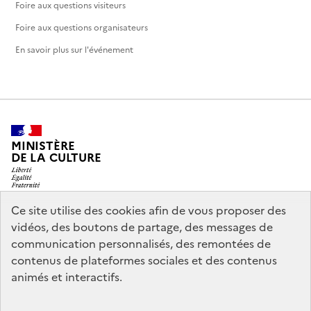
Foire aux questions visiteurs
Foire aux questions organisateurs
En savoir plus sur l'événement
MINISTÈRE
DE LA CULTURE
Ce site utilise des cookies afin de vous proposer des
vidéos, des boutons de partage, des messages de
legifrance.gouv.fr
info.gouv.fr
communication personnalisés, des remontées de
contenus de plateformes sociales et des contenus
service-public.gouv.fr
data.gouv.fr
animés et interactifs.