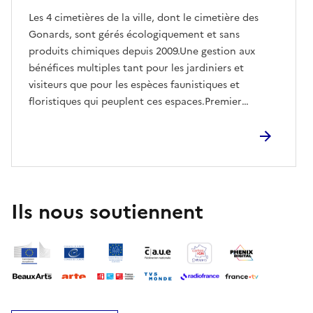
Les 4 cimetières de la ville, dont le cimetière des
Gonards, sont gérés écologiquement et sans
produits chimiques depuis 2009.Une gestion aux
bénéfices multiples tant pour les jardiniers et
visiteurs que pour les espèces faunistiques et
floristiques qui peuplent ces espaces.Premier
cimetière français labellisé EcoJardin en 2012, la
Ville de Versailles vous invite à découvrir les espèces
du cimetière des Gonards, à l'occasion des Journées
européennes du patrimoine, les milieux dans
lesquels elles évoluent et les actions mises en place
pour favoriser leur venue et leur installation
Ils nous soutiennent
durable.Cette visite permettra, notamment, aux
participants de découvrir la mare, créée en 2021 et
non accessible au public.La visite se terminera dans
la prairie du cimetière avec une initiation à
l'Opération Papillons, inventaire participatif dédié
aux papillons de jour, replicable facilement au