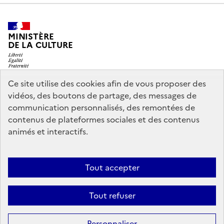
MINISTÈRE
DE LA CULTURE
Ce site utilise des cookies afin de vous proposer des
vidéos, des boutons de partage, des messages de
legifrance.gouv.fr
info.gouv.fr
communication personnalisés, des remontées de
contenus de plateformes sociales et des contenus
service-public.gouv.fr
data.gouv.fr
animés et interactifs.
Nous contacter
Mentions légales
Accessibilité : partiellement
Tout accepter
conforme
Politique d’utilisation des témoins de connexion
Tout refuser
(cookies)
Sauf mention contraire, tous les contenus de ce site sont sous
licence
Personnaliser