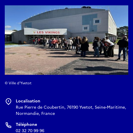
E-mail
tourisme@yvetot-normandie.fr
Réserver
© Ville d'Yvetot
Localisation
Rue Pierre de Coubertin, 76190 Yvetot, Seine-Maritime,
Normandie, France
Téléphone
02 32 70 99 96