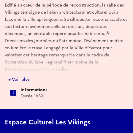
Édifié au cœur de la période de reconstruction, la salle des
Vikings témoigne de l’élan architectural et culturel qui a
façonné la ville après-guerre. Sa silhouette reconnaissable et
son histoire événementielle en ont fait, depuis des
décennies, un véritable repère pour les habitants. À
l’occasion des Journées du Patrimoine, l’événement mettra
en lumière le travail engagé par la Ville d’Yvetot pour
valoriser cet héritage remarquable dans le cadre de
l’obtention du label régional “Patrimoine de la
Reconstruction en Normandie”.
--
+ Voir plus
Nés en 2021, les Concerts YN’Patrimoine sont le fruit d’un
Informations
partenariat entre Yvetot Normandie Tourisme et
Durée 1h30.
l’association La fée sonore. Ensemble, ils proposent des
moments musicaux conviviaux dans des lieux patrimoniaux
souvent méconnus, instants propices aux rencontres et au
partage.
Espace Culturel Les Vikings