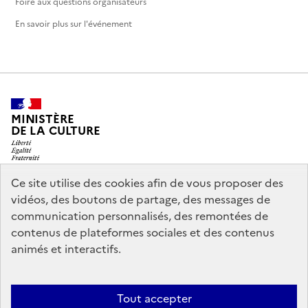
Foire aux questions organisateurs
En savoir plus sur l'événement
MINISTÈRE
DE LA CULTURE
Ce site utilise des cookies afin de vous proposer des
vidéos, des boutons de partage, des messages de
legifrance.gouv.fr
info.gouv.fr
communication personnalisés, des remontées de
contenus de plateformes sociales et des contenus
service-public.gouv.fr
data.gouv.fr
animés et interactifs.
Nous contacter
Mentions légales
Accessibilité : partiellement
Tout accepter