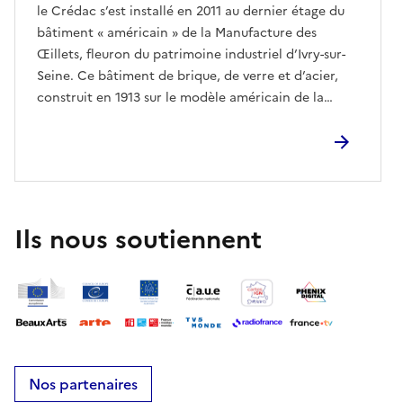
le Crédac s’est installé en 2011 au dernier étage du
bâtiment « américain » de la Manufacture des
Œillets, fleuron du patrimoine industriel d’Ivry-sur-
Seine. Ce bâtiment de brique, de verre et d’acier,
construit en 1913 sur le modèle américain de la
Daylight Factory, est l’un des premiers exemples
architecturaux du fonctionnalisme en France. Lors
des Journées du patrimoine, le Crédac propose la
visite de l’exposition Mano Manca de l’artiste Pedro
Barateiro. Samedi 19 septembre : de 14h à 19h : visite
libre de l’exposition de Pedro Barateiro Mano
Ils nous soutiennent
Manca.Dimanche 20 septembre : de 14h à 19h : visite
libre de l’exposition de Pedro Barateiro Mano
Manca.Rendez-vous à l’accueil du Crédac, au 3e
étage du bâtiment
américain.www.credac.frAccessible aux personnes à
mobilité réduite.
Nos partenaires