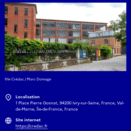
©le Crédac / Marc Domage
Localisation
1 Place Pierre Gosnat, 94200 Ivry-sur-Seine, France, Val-
de-Marne, Île-de-France, France
Site internet
https://credac.fr