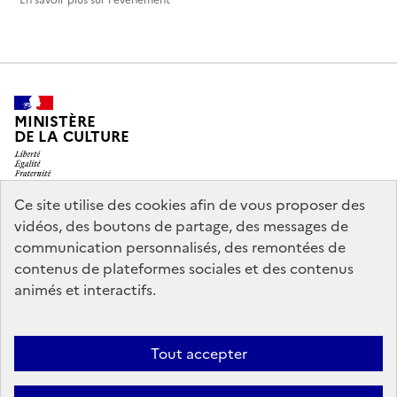
En savoir plus sur l'événement
MINISTÈRE
DE LA CULTURE
Ce site utilise des cookies afin de vous proposer des
vidéos, des boutons de partage, des messages de
legifrance.gouv.fr
info.gouv.fr
communication personnalisés, des remontées de
contenus de plateformes sociales et des contenus
service-public.gouv.fr
data.gouv.fr
animés et interactifs.
Nous contacter
Mentions légales
Accessibilité : partiellement
Tout accepter
conforme
Politique d’utilisation des témoins de connexion