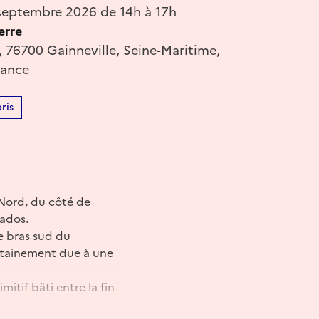
eptembre 2026 de 14h à 17h
erre
e, 76700 Gainneville, Seine-Maritime,
rance
ris
u Nord, du côté de
vados.
e bras sud du
certainement due à une
mitif bâti entre la fin