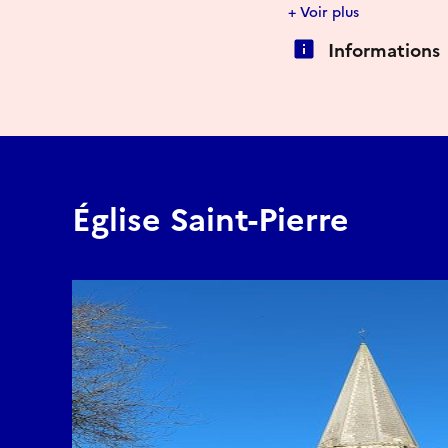
La nef date quant à el
+ Voir plus
puisque qu’on peut enco
Informations
Église Saint-Pierre