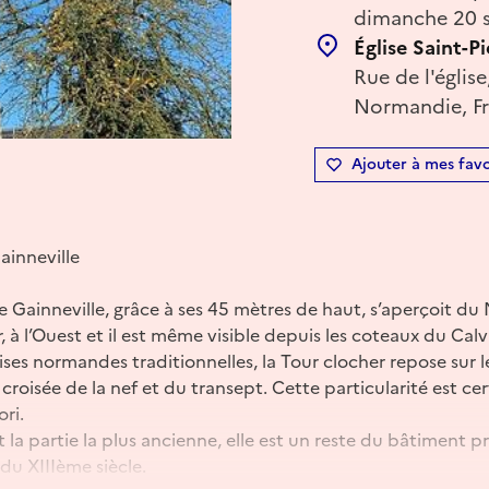
dimanche 20 s
Église Saint-Pi
Rue de l'églis
Normandie, F
Ajouter à mes favo
Gainneville
de Gainneville, grâce à ses 45 mètres de haut, s’aperçoit d
, à l’Ouest et il est même visible depuis les coteaux du Cal
ses normandes traditionnelles, la Tour clocher repose sur l
la croisée de la nef et du transept. Cette particularité est 
ri.
 la partie la plus ancienne, elle est un reste du bâtiment pri
du XIIIème siècle.