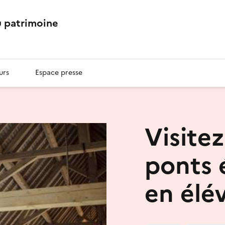
 patrimoine
urs
Espace presse
Visite
ponts 
en élé