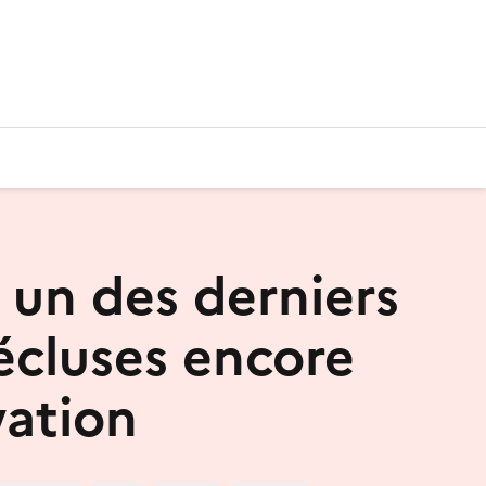
z un des derniers
écluses encore
vation