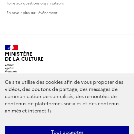
Foire aux questions organisateurs
En savoir plus sur l'événement
MINISTÈRE
DE LA CULTURE
Ce site utilise des cookies afin de vous proposer des
vidéos, des boutons de partage, des messages de
legifrance.gouv.fr
info.gouv.fr
communication personnalisés, des remontées de
contenus de plateformes sociales et des contenus
service-public.gouv.fr
data.gouv.fr
animés et interactifs.
Nous contacter
Mentions légales
Accessibilité : partiellement
Tout accepter