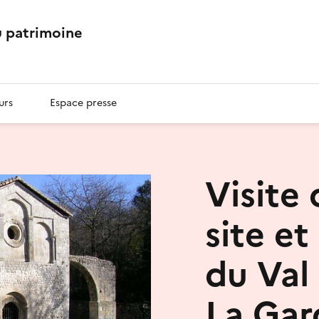
 patrimoine
urs
Espace presse
Visite
site et
du Val
La Ga