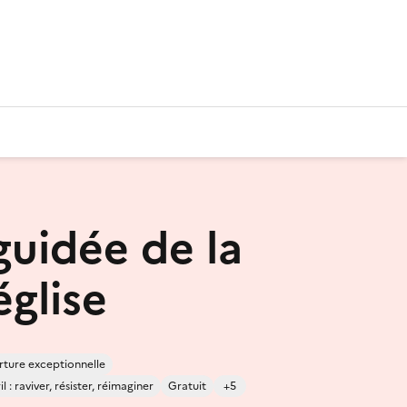
guidée de la
église
ture exceptionnelle
 : raviver, résister, réimaginer
Gratuit
+5