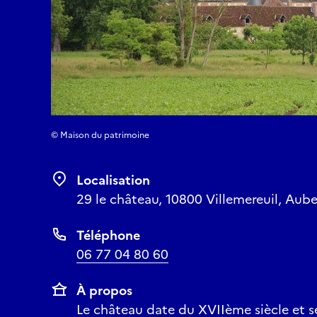
© Maison du patrimoine
Localisation
29 le château, 10800 Villemereuil, Aube
Téléphone
06 77 04 80 60
À propos
Le château date du XVIIème siècle et 