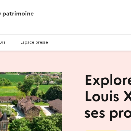
 patrimoine
urs
Espace presse
Explor
Louis X
ses pro