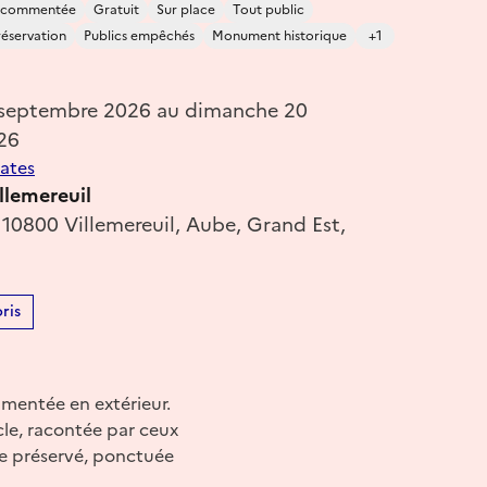
e commentée
Gratuit
Sur place
Tout public
réservation
Publics empêchés
Monument historique
+1
 septembre 2026 au dimanche 20
26
dates
llemereuil
 10800 Villemereuil, Aube, Grand Est,
ris
mmentée en extérieur.
cle, racontée par ceux
re préservé, ponctuée