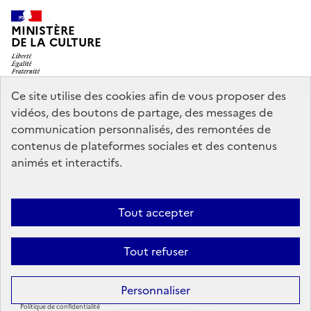
MINISTÈRE
DE LA CULTURE
Ce site utilise des cookies afin de vous proposer des
vidéos, des boutons de partage, des messages de
legifrance.gouv.fr
info.gouv.fr
communication personnalisés, des remontées de
contenus de plateformes sociales et des contenus
service-public.gouv.fr
data.gouv.fr
animés et interactifs.
Nous contacter
Mentions légales
Accessibilité : partiellement
Tout accepter
conforme
Politique d’utilisation des témoins de connexion
Tout refuser
(cookies)
Sauf mention contraire, tous les contenus de ce site sont sous
licence
Personnaliser
etalab-2.0
Politique de confidentialité