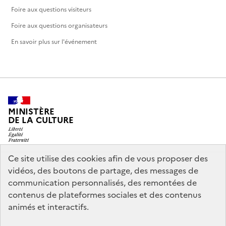
Foire aux questions visiteurs
Foire aux questions organisateurs
En savoir plus sur l'événement
MINISTÈRE
DE LA CULTURE
Ce site utilise des cookies afin de vous proposer des
vidéos, des boutons de partage, des messages de
legifrance.gouv.fr
info.gouv.fr
communication personnalisés, des remontées de
contenus de plateformes sociales et des contenus
service-public.gouv.fr
data.gouv.fr
animés et interactifs.