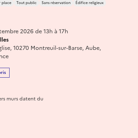
r place
Tout public
Sans réservation
Édifice religieux
tembre 2026 de 13h à 17h
lles
lise, 10270 Montreuil-sur-Barse, Aube,
ance
ris
ers murs datent du