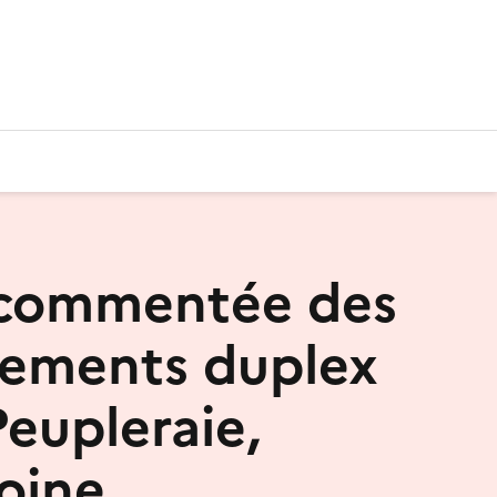
 commentée des
ements duplex
Peupleraie,
oine