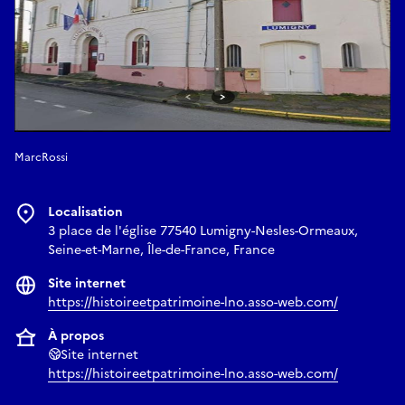
MarcRossi
Localisation
3 place de l'église 77540 Lumigny-Nesles-Ormeaux,
Seine-et-Marne, Île-de-France, France
Site internet
https://histoireetpatrimoine-lno.asso-web.com/
À propos
Site internet
https://histoireetpatrimoine-lno.asso-web.com/