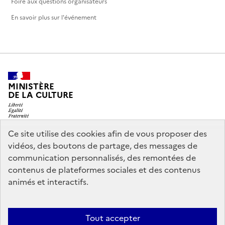
Foire aux questions organisateurs
En savoir plus sur l'événement
MINISTÈRE
DE LA CULTURE
Ce site utilise des cookies afin de vous proposer des
vidéos, des boutons de partage, des messages de
legifrance.gouv.fr
info.gouv.fr
communication personnalisés, des remontées de
contenus de plateformes sociales et des contenus
service-public.gouv.fr
data.gouv.fr
animés et interactifs.
Nous contacter
Mentions légales
Accessibilité : partiellement
Tout accepter