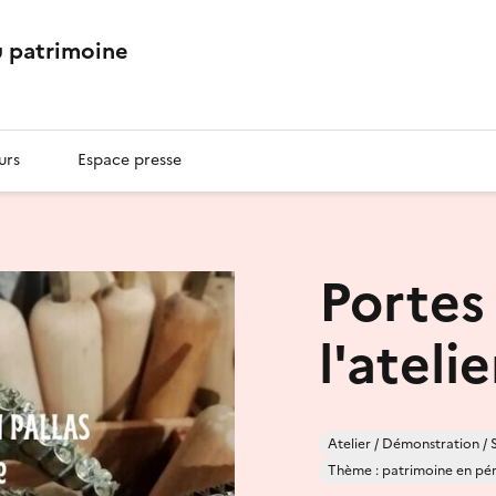
 patrimoine
urs
Espace presse
Portes
l'ateli
Atelier / Démonstration / 
Thème : patrimoine en péril