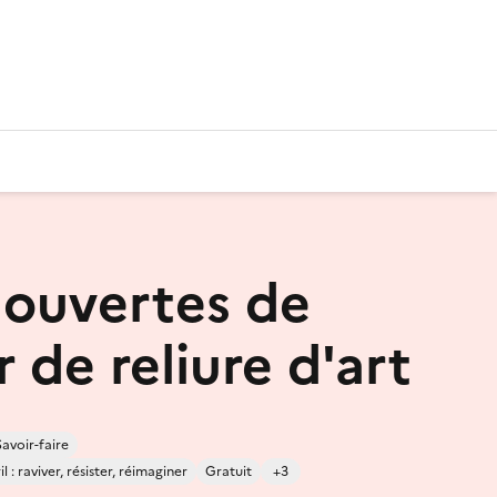
 ouvertes de
er de reliure d'art
Savoir-faire
 : raviver, résister, réimaginer
Gratuit
+3