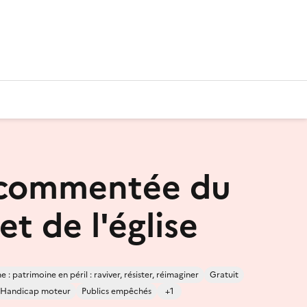
 commentée du
 et de l'église
 : patrimoine en péril : raviver, résister, réimaginer
Gratuit
Handicap moteur
Publics empêchés
+1