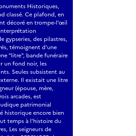
 Monuments Historiques,
d classé. Ce plafond, en
nt décoré en trompe-l’œil
interprétation
 gypseries, des pilastres,
orés, témoignent d'une
ne "litre", bande funéraire
ur un fond noir, les
nts. Seules subsistent au
terne. Il existait une litre
gneur (épouse, mère,
rois arcades, est
 ludique patrimonial
sé historique encore bien
out temps à l'histoire du
res, Les seigneurs de