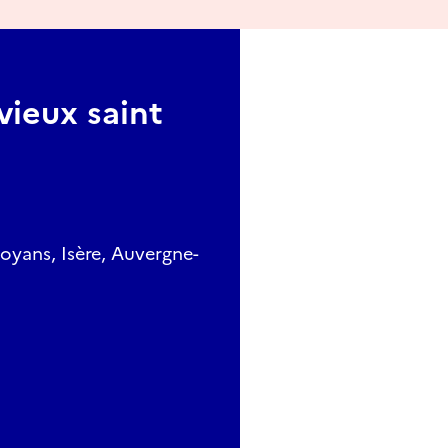
vieux saint
oyans, Isère, Auvergne-