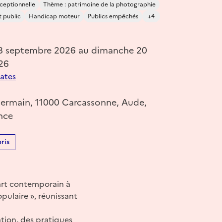
ceptionnelle
Thème : patrimoine de la photographie
 public
Handicap moteur
Publics empêchés
+4
18 septembre 2026 au dimanche 20
26
dates
 Germain, 11000 Carcassonne, Aude,
nce
ris
’art contemporain à
pulaire », réunissant
lation, des pratiques