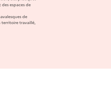
t des espaces de
navalesques de
erritoire travaillé,