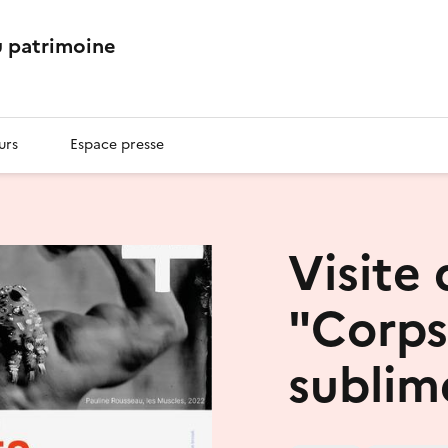
 patrimoine
urs
Espace presse
Visite 
"Corps
sublim