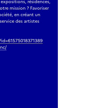
xpositions, résidences,
otre mission ? Favoriser
ociété, en créant un
service des artistes
p?id=61575018371389
nc/