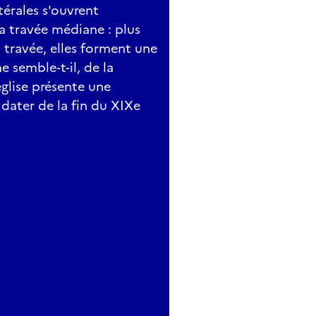
térales s'ouvrent
a travée médiane : plus
a travée, elles forment une
e semble-t-il, de la
église présente une
dater de la fin du XIXe