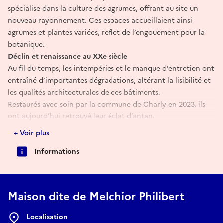
spécialise dans la culture des agrumes, offrant au site un
nouveau rayonnement. Ces espaces accueillaient ainsi
agrumes et plantes variées, reflet de l’engouement pour la
botanique.
Déclin et renaissance au XXe siècle
Au fil du temps, les intempéries et le manque d’entretien ont
entraîné d’importantes dégradations, altérant la lisibilité et
les qualités architecturales de ces bâtiments.
Restaurés avec soin par la commune de Charly en 2023, ils
ont aujourd’hui retrouvé leur éclat d’antan.
Ce travail de préservation a valu à la commune le Prix
+ Voir plus
national des Rubans du Patrimoine 2024, récompensant un
Informations
engagement exemplaire en faveur de la valorisation du
patrimoine local.
Les bâtiments sont aujourd’hui mis à disposition du CRBA
par la mairie de Charly.
Maison dite de Melchior Philibert
Localisation