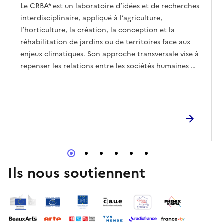
Le CRBA* est un laboratoire d’idées et de recherches
interdisciplinaire, appliqué à l’agriculture,
l’horticulture, la création, la conception et la
réhabilitation de jardins ou de territoires face aux
enjeux climatiques. Son approche transversale vise à
repenser les relations entre les sociétés humaines et
le vivant à travers la question fondamentale de
l'alimentation.Le conservatoire du CRBA abrite 4
000 espèces et variétés de céréales, de légumes,
d’arbres, de fruits et d’aromatiques. Les semences
sont testées et sélectionnées en conditions de plein
champ, les parcelles sont certifiées en agriculture
biologique, afin d'évaluer leur capacité d'adaptation
au défi climatique. Ces ressources sont ensuite mises
Ils nous soutiennent
à disposition gratuitement des agriculteurs du
territoire. Cette démarche contribue à renforcer la
robustesse des systèmes agricoles locaux et à
retrouver une relative autonomie
alimentaire.Implanté depuis 2019 au Domaine