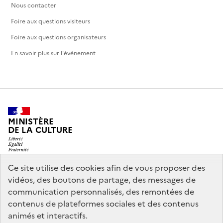
Nous contacter
Foire aux questions visiteurs
Foire aux questions organisateurs
En savoir plus sur l'événement
MINISTÈRE
DE LA CULTURE
Ce site utilise des cookies afin de vous proposer des
vidéos, des boutons de partage, des messages de
legifrance.gouv.fr
info.gouv.fr
communication personnalisés, des remontées de
contenus de plateformes sociales et des contenus
service-public.gouv.fr
data.gouv.fr
animés et interactifs.