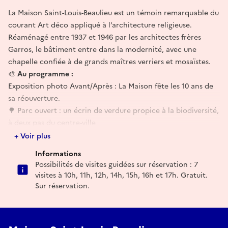
La Maison Saint-Louis-Beaulieu est un témoin remarquable du
courant Art déco appliqué à l’architecture religieuse.
Réaménagé entre 1937 et 1946 par les architectes frères
Garros, le bâtiment entre dans la modernité, avec une
chapelle confiée à de grands maîtres verriers et mosaïstes.
🎨
Au programme :
Exposition photo Avant/Après : La Maison fête les 10 ans de
sa réouverture.
🌳 Parc ouvert : un écrin de verdure propice à la biodiversité,
à deux pas du centre-ville
☕ Café du cloître : ouvert de 10h-12h et 14h-18h avec
+ Voir plus
pâtisseries maison et boissons (pas de possibilité de déjeuner
Informations
sur place)
Possibilités de visites guidées sur réservation : 7
visites à 10h, 11h, 12h, 14h, 15h, 16h et 17h. Gratuit.
👣 Visites :
Sur réservation.
Visites libres aux horaires d’ouverture
Visites guidées sur réservation :
Samedi : 10h, 11h, 12h, 14h, 15h, 16h, 17h