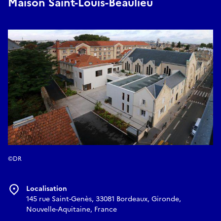
Maison Saint-Louis-Beaulieu
--
Un évènement Journées européennes du patrimoine et du
matrimoine à Bordeaux
#JEPMBX2026
Réserver
©DR
Localisation
145 rue Saint-Genès, 33081 Bordeaux, Gironde,
Nouvelle-Aquitaine, France