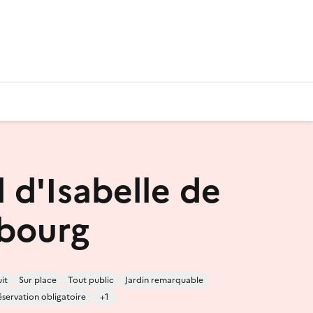
 d'Isabelle de
bourg
it
Sur place
Tout public
Jardin remarquable
servation obligatoire
+1