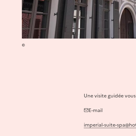
©
Une visite guidée vous
E-mail
imperial-suite-spa@ho