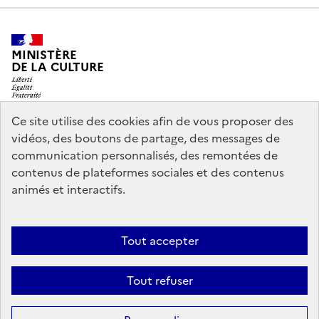
MINISTÈRE
DE LA CULTURE
Ce site utilise des cookies afin de vous proposer des
vidéos, des boutons de partage, des messages de
legifrance.gouv.fr
info.gouv.fr
communication personnalisés, des remontées de
contenus de plateformes sociales et des contenus
service-public.gouv.fr
data.gouv.fr
animés et interactifs.
Nous contacter
Mentions légales
Accessibilité : partiellement
Tout accepter
conforme
Politique d’utilisation des témoins de connexion
Tout refuser
(cookies)
Sauf mention contraire, tous les contenus de ce site sont sous
licence