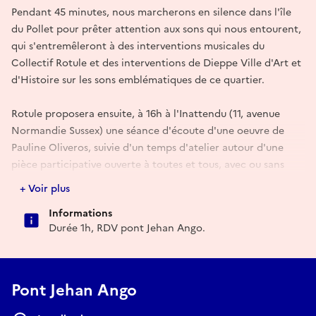
Pendant 45 minutes, nous marcherons en silence dans l'île
du Pollet pour prêter attention aux sons qui nous entourent,
qui s'entremêleront à des interventions musicales du
Collectif Rotule et des interventions de Dieppe Ville d'Art et
d'Histoire sur les sons emblématiques de ce quartier.
Rotule proposera ensuite, à 16h à l'Inattendu (11, avenue
Normandie Sussex) une séance d'écoute d'une oeuvre de
Pauline Oliveros, suivie d'un temps d'atelier autour d'une
pièce participative ouverte à toutes et tous, avec ou sans
expérience musicale.
+ Voir plus
Rotule est une association ancrée à Dieppe, qui œuvre pour
Informations
les musiques expérimentales, la poésie et les formes d'arts
Durée 1h, RDV pont Jehan Ango.
pluridisciplinaires, auprès de tous les publics. Plus d'infos :
https://collectif-rotule.framer.website
Pont Jehan Ango