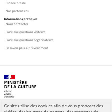
Espace presse
Nos partenaires
Informations pratiques
Nous contacter
Foire aux questions visiteurs
Foire aux questions organisateurs
En savoir plus sur l'événement
MINISTÈRE
DE LA CULTURE
Ce site utilise des cookies afin de vous proposer des
vidéos, des boutons de partage, des messages de