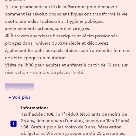
💧 Une promenade au fil de la Garonne pour découvrir
comment les révolutions scientifiques ont transformé la vie
quotidienne des Toulousains : hygiène publique,
aménagements urbains, santé et progrès.
👒 À travers anecdotes historiques et récits passionnés,
plongez dans l’univers du XIXe siècle et découvrez
également les défis auxquels étaient confrontées les femmes
de cette époque en mutation.
Visite de 1h30 pour adultes et enfants à partir de 10 ans, sur
réservation – nombre de places limité.
Réserver
+ Voir plus
E-mail
Informations
resa@epoktour.fr
Tarif adule : 10€. Tarif réduit (étudiants de moins de
25 ans, demandeurs d'emplois, jeunes de 10 à 17 ans)
: 6€. Gratuit pour les moins de 9 ans. Réservation
obligatoire. Visite en groupes de 8 à 25 personnes.