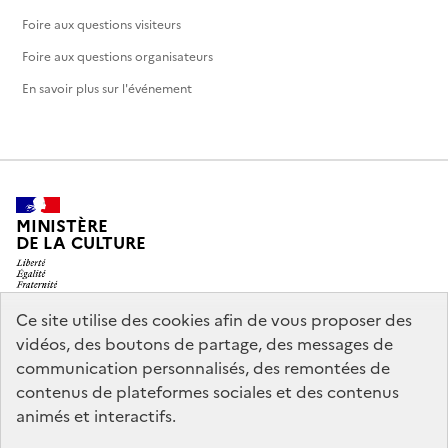
Foire aux questions visiteurs
Foire aux questions organisateurs
En savoir plus sur l'événement
MINISTÈRE
DE LA CULTURE
Ce site utilise des cookies afin de vous proposer des
vidéos, des boutons de partage, des messages de
legifrance.gouv.fr
info.gouv.fr
communication personnalisés, des remontées de
contenus de plateformes sociales et des contenus
service-public.gouv.fr
data.gouv.fr
animés et interactifs.