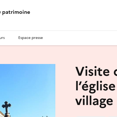
 patrimoine
urs
Espace presse
Visite
l’égli
village