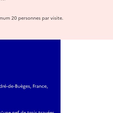
mum 20 personnes par visite.
dré-de-Buèges, France,
'une nef de trois travées