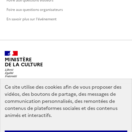
Foire aux questions visiteurs
Foire aux questions organisateurs
En savoir plus sur l'événement
MINISTÈRE
DE LA CULTURE
Ce site utilise des cookies afin de vous proposer des
vidéos, des boutons de partage, des messages de
legifrance.gouv.fr
info.gouv.fr
communication personnalisés, des remontées de
contenus de plateformes sociales et des contenus
service-public.gouv.fr
data.gouv.fr
animés et interactifs.