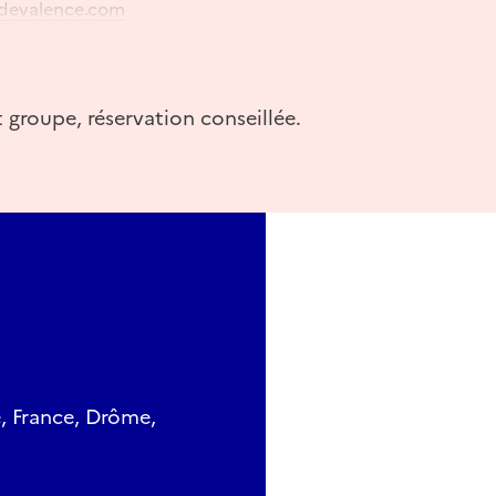
devalence.com
léphone: 04 75 78 41 70
mediedevalence.com
t groupe, réservation conseillée.
, France, Drôme,