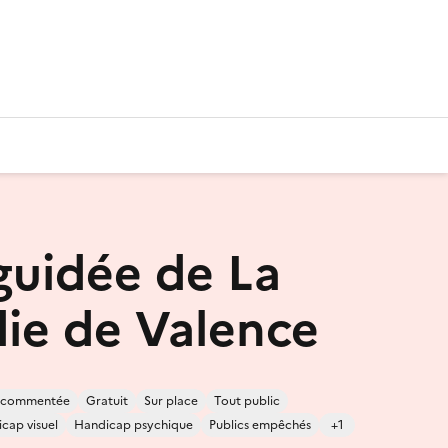
 guidée de La
e de Valence
e commentée
Gratuit
Sur place
Tout public
cap visuel
Handicap psychique
Publics empêchés
+1