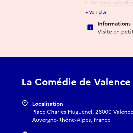
- le site:
www.comedie
- billetterie ou par té
+ Voir plus
- mail:
billetterie@co
Informations
Visite en peti
La Comédie de Valence
Localisation
Place Charles Huguenel, 26000 Valence
Auvergne-Rhône-Alpes, France