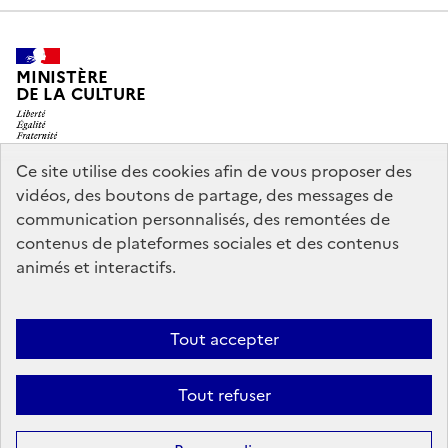
MINISTÈRE
DE LA CULTURE
Ce site utilise des cookies afin de vous proposer des
vidéos, des boutons de partage, des messages de
legifrance.gouv.fr
info.gouv.fr
communication personnalisés, des remontées de
contenus de plateformes sociales et des contenus
service-public.gouv.fr
data.gouv.fr
animés et interactifs.
Nous contacter
Mentions légales
Accessibilité : partiellement
Tout accepter
conforme
Politique d’utilisation des témoins de connexion
Tout refuser
(cookies)
Sauf mention contraire, tous les contenus de ce site sont sous
licence