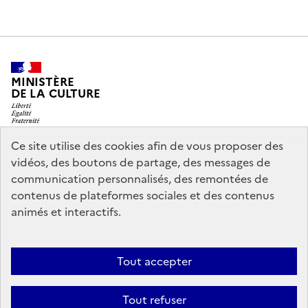
MINISTÈRE
DE LA CULTURE
Ce site utilise des cookies afin de vous proposer des
vidéos, des boutons de partage, des messages de
legifrance.gouv.fr
info.gouv.fr
communication personnalisés, des remontées de
contenus de plateformes sociales et des contenus
service-public.gouv.fr
data.gouv.fr
animés et interactifs.
Nous contacter
Mentions légales
Accessibilité : partiellement
Tout accepter
conforme
Politique d’utilisation des témoins de connexion
Tout refuser
(cookies)