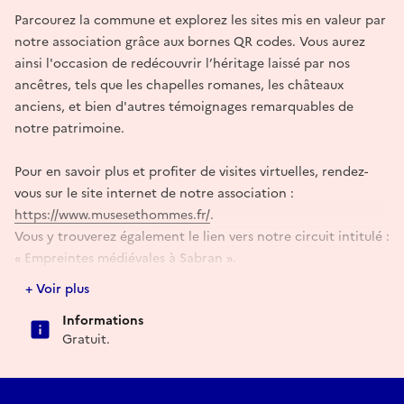
Parcourez la commune et explorez les sites mis en valeur par
notre association grâce aux bornes QR codes. Vous aurez
ainsi l'occasion de redécouvrir l’héritage laissé par nos
ancêtres, tels que les chapelles romanes, les châteaux
anciens, et bien d'autres témoignages remarquables de
notre patrimoine.
Pour en savoir plus et profiter de visites virtuelles, rendez-
vous sur le site internet de notre association :
https://www.musesethommes.fr/
.
Vous y trouverez également le lien vers notre circuit intitulé :
« Empreintes médiévales à Sabran ».
+ Voir plus
⚠️ Prévoir :
Informations
Gratuit.
Un smartphone pouvant scanner les QR codes ;
Des chaussures de randonnée ;
Un véhicule personnel pour se rendre d’un site à l’autre