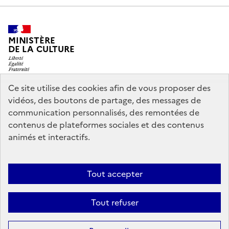
MINISTÈRE
DE LA CULTURE
Ce site utilise des cookies afin de vous proposer des
vidéos, des boutons de partage, des messages de
legifrance.gouv.fr
info.gouv.fr
communication personnalisés, des remontées de
contenus de plateformes sociales et des contenus
service-public.gouv.fr
data.gouv.fr
animés et interactifs.
Nous contacter
Mentions légales
Accessibilité : partiellement
Tout accepter
conforme
Politique d’utilisation des témoins de connexion
Tout refuser
(cookies)
Sauf mention contraire, tous les contenus de ce site sont sous
licence