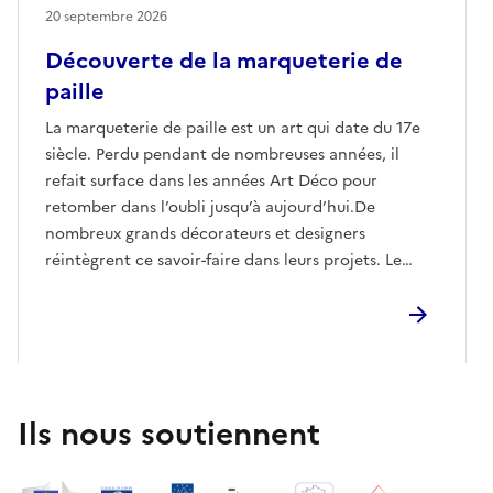
20 septembre 2026
Découverte de la marqueterie de
paille
La marqueterie de paille est un art qui date du 17e
siècle. Perdu pendant de nombreuses années, il
refait surface dans les années Art Déco pour
retomber dans l’oubli jusqu’à aujourd’hui.De
nombreux grands décorateurs et designers
réintègrent ce savoir-faire dans leurs projets. Le
travail de la paille de seigle, matériau humble, brut
et naturel mais naturellement recouvert de silice,
transforme le support sur lequel elle est appliquée
en objet luxuriant.
Ils nous soutiennent