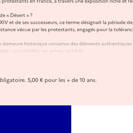
es protestants en France, à travers une exposition riche et
e « Désert » ?
 XIV et de ses successeurs, ce terme désignait la période d
istance vécue par les protestants, engagés pour la tolérance
e demeure historique conserve des éléments authentiques li
rds : sa cachette, ses armes, sa bible…
 une collection exceptionnelle : objets, archives, tableaux e
Ie siècle avec la Réforme, et relancée par la Révolution fra
ante dans un pan méconnu de l’histoire de France.
ligatoire. 5,00 € pour les + de 10 ans.