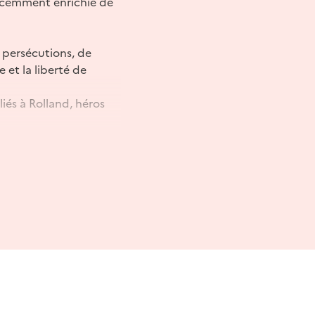
 récemment enrichie de
e persécutions, de
 et la liberté de
és à Rolland, héros
t livres retraçant une
nçaise.