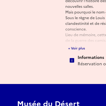
découvrir l’histoire d
nouvelles salles.
Mais pourquoi le nom d
Sous le règne de Louis
clandestinité et de rés
conscience.
Lieu de mémoire, cett
de la guerre des camisa
Elle abrite aujourd’hui
+ Voir plus
histoire débutée au XV
Informations
👉 Une plongée captiv
Réservation ob
Musée du Désert