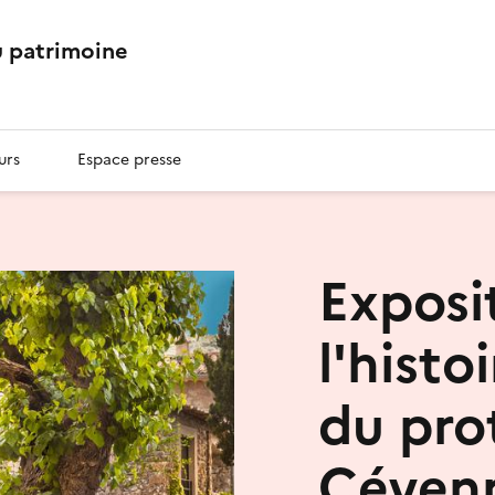
 patrimoine
urs
Espace presse
Exposi
l'histo
du pro
Céven