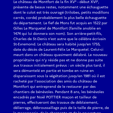
Le château de Montfort de la fin XV° - début XVI°,
présente de beaux restes, notamment une échauguette
dont le culot est très ouvragé (trilobes, petits modillons
carrés, corde) probablement la plus belle échauguette
du département. Le fief de Mons fut acquis en 1522 par
Gilles Le Marquetel de Montfort (famille anoblie en
1474 qui lui donnera son nom). Son arrière-petit-fils,
Charles de St-Denis n’est autre que le célèbre écrivain
St-Evremond. Le château sera habité jusqu’en 1755,
date du décès de Laurent-Félix Le Marquetel. Celui-ci
meurt dans un château quasiment délabré. Le nouveau
propriétaire qui n’y réside pas et ne donne pas suite
aux travaux initialement prévus : un siècle plus tard, il
sera démantelé en partie et tombe en ruine en
disparaissant sous la végétation jusqu’en 1981 où il est
racheté par l'association des amis du château de
Montfort qui entreprend de le restaurer par des
chantiers de bénévoles. Pendant 8 ans, les bénévoles
encadrés par Noël POTTIER maçon et tailleur de
pierres, effectueront des travaux de déblaiement,
délierrage, débroussaillage puis de la taille de pierre, de