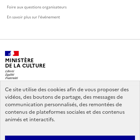
Foire aux questions organisateurs
En savoir plus sur l'événement
MINISTÈRE
DE LA CULTURE
Ce site utilise des cookies afin de vous proposer des
vidéos, des boutons de partage, des messages de
legifrance.gouv.fr
info.gouv.fr
communication personnalisés, des remontées de
contenus de plateformes sociales et des contenus
service-public.gouv.fr
data.gouv.fr
animés et interactifs.
Nous contacter
Mentions légales
Accessibilité : partiellement