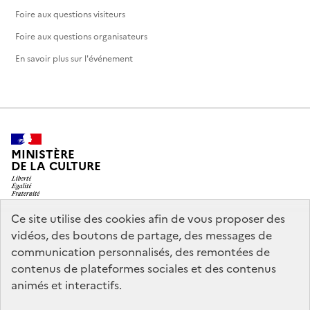
Foire aux questions visiteurs
Foire aux questions organisateurs
En savoir plus sur l'événement
MINISTÈRE
DE LA CULTURE
Ce site utilise des cookies afin de vous proposer des
vidéos, des boutons de partage, des messages de
legifrance.gouv.fr
info.gouv.fr
communication personnalisés, des remontées de
contenus de plateformes sociales et des contenus
service-public.gouv.fr
data.gouv.fr
animés et interactifs.