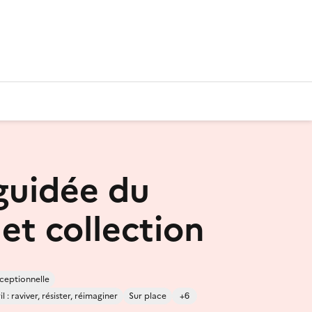
 guidée du
et collection
ceptionnelle
 : raviver, résister, réimaginer
Sur place
+6