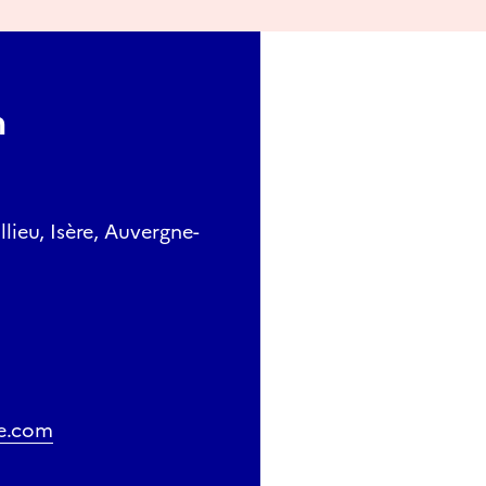
m
lieu, Isère, Auvergne-
te.com