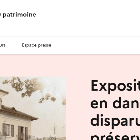
 patrimoine
urs
Espace presse
Exposi
en dan
dispar
préser