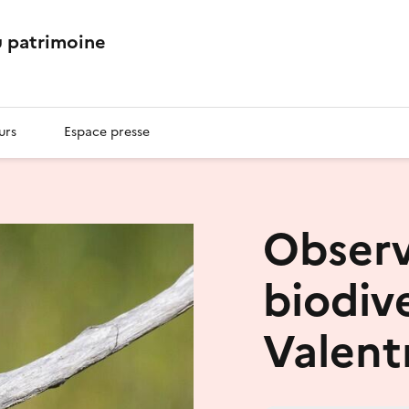
 patrimoine
urs
Espace presse
Observ
biodiv
Valent