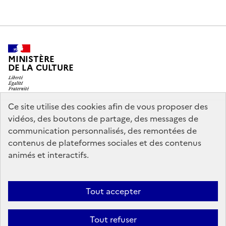
MINISTÈRE
DE LA CULTURE
Ce site utilise des cookies afin de vous proposer des
vidéos, des boutons de partage, des messages de
legifrance.gouv.fr
info.gouv.fr
communication personnalisés, des remontées de
contenus de plateformes sociales et des contenus
service-public.gouv.fr
data.gouv.fr
animés et interactifs.
Nous contacter
Mentions légales
Accessibilité : partiellement
Tout accepter
conforme
Politique d’utilisation des témoins de connexion
Tout refuser
(cookies)