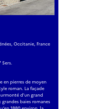
énées, Occitanie, France
 Sers.
ite en pierres de moyen
style roman. La façade
 surmonté d'un grand
x grandes baies romanes
qu'en 1880 environ, la