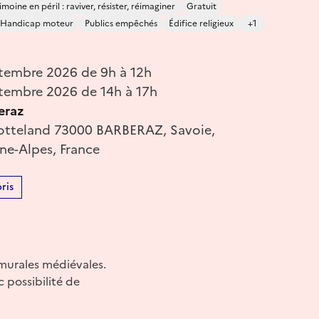
moine en péril : raviver, résister, réimaginer
Gratuit
Handicap moteur
Publics empêchés
Édifice religieux
+1
tembre 2026 de 9h à 12h
tembre 2026 de 14h à 17h
eraz
Gotteland 73000 BARBERAZ, Savoie,
e-Alpes, France
ris
 murales médiévales.
 possibilité de