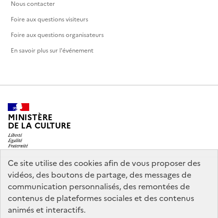
Nous contacter
Foire aux questions visiteurs
Foire aux questions organisateurs
En savoir plus sur l'événement
MINISTÈRE
DE LA CULTURE
Ce site utilise des cookies afin de vous proposer des
vidéos, des boutons de partage, des messages de
legifrance.gouv.fr
info.gouv.fr
communication personnalisés, des remontées de
contenus de plateformes sociales et des contenus
service-public.gouv.fr
data.gouv.fr
animés et interactifs.