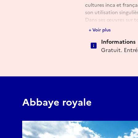
cultures inca et frança
son utilisation singul
Dans ses œuvres sur toi
originales. Son univer
+ Voir plus
lesquelles se mêlent mé
Informations
Source :
https://galeri
Gratuit. Entré
Abbaye royale