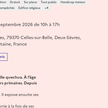
ition
Gratuit
Sur place
Tout public
Handicap moteur
s empêchés
Édifice religieux
+4
eptembre 2026 de 10h à 17h
e
les, 79370 Celles-sur-Belle, Deux-Sèvres,
taine, France
ris
lle quechua. À l’âge
rs primaires. Depuis
 Il expose ensuite ses
rie à la fois de ses