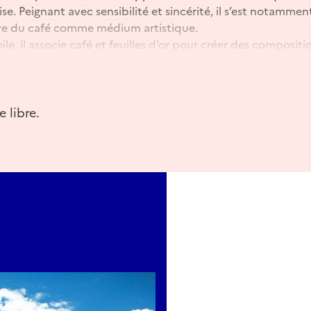
ise. Peignant avec sensibilité et sincérité, il s’est notammen
ière du café comme médium artistique.
le, il associe café et feuilles d’or pour créer des composit
s est peuplé de personnages issus du rêve et de scènes insp
moire, imaginaire et identité culturelle.
e-pumart.com/fr/
e libre.