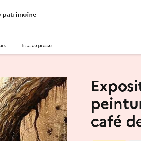
 patrimoine
urs
Espace presse
Exposi
peintu
café d