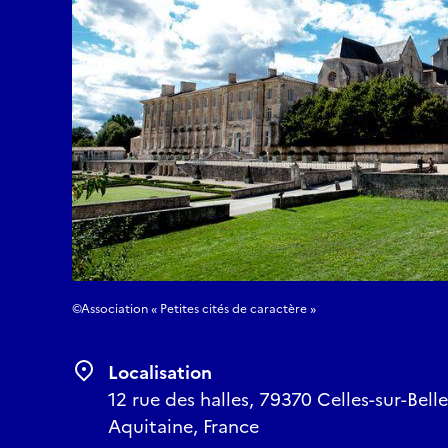
©Association « Petites cités de caractère »
Localisation
12 rue des halles, 79370 Celles-sur-Bell
Aquitaine, France